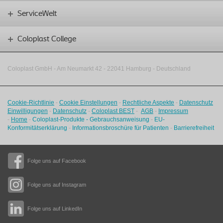
ServiceWelt
Coloplast College
Coloplast GmbH - Am Neumarkt 42 ‑
22041 Hamburg - Deutschland
Cookie-Richtlinie
-
Cookie Einstellungen
-
Rechtliche Aspekte
-
Datenschutz
Einwilligungen
-
Datenschutz
-
Coloplast BEST
-
AGB
-
Impressum
-
Home
-
Coloplast-Produkte - Gebrauchsanweisung
-
EU-
Konformitätserklärung
-
Informationsbroschüre für Patienten
-
Barrierefreiheit
Folge uns auf Facebook
Folge uns auf Instagram
Folge uns auf LinkedIn