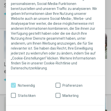
Erfahren Sie mehr über die
personalisieren, Social-Media-Funktionen
Steinleiden
Behandlungsmöglichkeiten
bereitzustellen und unseren Traffic zu analysieren. Wir
geben Informationen über Ihre Nutzung unserer
Erfahren Sie mehr über
Website auch an unsere Social-Media-, Werbe- und
Steinleiden
Analysepartner weiter, die diese möglicherweise mit
anderen Informationen kombinieren, die Sie ihnen zur
Verfügung gestellt haben oder die sie durch Ihre
Nutzung ihrer Dienste gesammelt haben, unter
anderem, um Ihnen Werbung anzuzeigen, die für Sie
relevanter ist. Sie haben das Recht, Ihre Einwilligung
jederzeit zu widerrufen oder zu ändern, indem Sie auf
„Cookie-Einstellungen“ klicken. Weitere Informationen
finden Sie in unserer Cookie-Richtlinie und
Lebensqualität mit
Entfernung des JJ-
Datenschutzerklärung.
einem JJ-Stent
Stents
Erfahren Sie mehr über die JJ-
Erfahren Sie mehr über die
Stent Platzierung
Entfernung des JJ-Stents
Notwendig
Präferenzen
Statistiken
Marketing