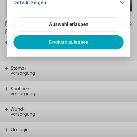
Details zeigen
Metabolische
Ernährungshinweise
Auswahl erlauben
Beurteilung
Erfahren Sie mehr über die
Ernährungsempfehlungen
Cookies zulassen
Erfahren Sie mehr über die
metabolische Beurteilung
Stoma-
versorgung
Kontinenz-
versorgung
Wund-
versorgung
Urologie