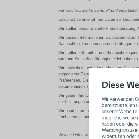
Für welche Zwecke sammelt und verarbeitet 
Coloplast verarbeitet Ihre Daten zur Bearbeit
Wir stellen personalisierte Produktberatung,
Wir passen Informationen an, basierend auf 
Nachrichten, Erinnerungen und Umfragen zu. (
Wir stellen Hilfsmittel- und therapiebezogen
wird und Sie sich dafür angemeldet haben). (D
Wir entwickeln und/oder verbessern Coloplas
aggregierter Daten. Dies erfolgt, unter ande
Präferenzen. Die Daten ermöglichen es, Er
Diese We
dokumentieren. (Datenkategorien 1., 3., 4., 5
Wir geben Ihre Daten an Dritte weiter, die mi
Wir verwenden Co
der Leistungen aus dem Support und Service er
bereitzustellen u
Wir bearbeiten Ihre Produkt- und Musterbes
unserer Website 
Fachpersonal und/oder Behörden, soweit dies f
möglicherweise m
haben oder die s
Werbung anzuzeige
Welche Daten werden über mich gesammelt
widerrufen oder 