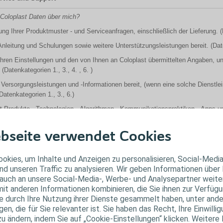
Coloplast Daten über mich?
ung Ihrer Produktmuster - und Serviceanfragen, einschließlich der Lieferung. (
 Anleitung und Schulungen sowie weitere Unterstützungsleistungen bereit. (Dat
Ihren Einstellungen und den von Ihnen an Coloplast übermittelten Angaben, un
Datenkategorien 1., 3., 4. , 6. )
e Versorgungsleistungen und -Informationen bereit, (wenn eine solche Dienstl
atenkategorien 1., 3., 6.)
t-Produkte, -Technologien, -Algorithmen, -Kommunikationspraktiken, -Apps u
rem, durch ein besseres Verständnis der Erfahrung von Nutzern der Produkte 
kenntnisse und Marketingaussagen im Zusammenhang mit Coloplast Produkten 
bseite verwendet Cookies
.)
t Ihrer medizinischen Versorgung beauftragt sind, diese finanzieren und/oder 
okies, um Inhalte und Anzeigen zu personalisieren, Social-Medi
forderlich ist, vgl. Spalte 3. (Datenkategorien 1.-5.)
nd unseren Traffic zu analysieren. Wir geben Informationen über
tellungen und Serviceanfragen, einschließlich Lieferung, Rezeptabwicklung 
auch an unsere Social-Media-, Werbe- und Analysepartner weiter
ür die Bearbeitung Ihrer Bestellung erforderlich ist. (Datenkategorien 1., 2., 
it anderen Informationen kombinieren, die Sie ihnen zur Verfügu
ie durch Ihre Nutzung ihrer Dienste gesammelt haben, unter and
n, die für Sie relevanter ist. Sie haben das Recht, Ihre Einwillig
?
zu ändern, indem Sie auf „Cookie-Einstellungen“ klicken. Weitere