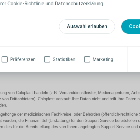
erer Cookie-Richtlinie und Datenschutzerklärung.
ie Sie Coloplast im Rahmen Ihrer Anfrage zur Verfügung stellen. Dies kann 
ame, Postanschrift und ggf. Geburtsdatum, Geschlecht)
elefonnummer)
Auswahl erlauben
Cook
ngsdaten und Produktdetails, falls dies für Service- und Supportleistungen e
ation, Gewicht, Größe)
er Informationen, die Sie erhalten wollen)
tellungen, Rechnungen, Datum und Uhrzeit von Anrufen, Besprechungen, Termin
Präferenzen
Statistiken
Marketing
 der Support-Programme mit Coloplast teilen können.
eisung von Coloplast handeln (z.B. Versanddienstleister, Medienagenturen, An
n Drittanbietern). Coloplast verkauft Ihre Daten nicht und teilt Ihre Daten n
den.
hörige der medizinischen Fachkreise oder Behörden (öffentlich-rechtliche St
t wurden, die Finanzmittel (Erstattung) für den Support Service bereitstelle
rn dies für die Bereitstellung des von Ihnen angefragten Support Service un