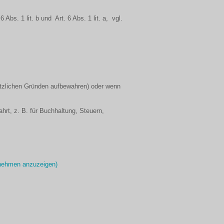
 Abs. 1 lit. b und Art. 6 Abs. 1 lit. a, vgl.
setzlichen Gründen aufbewahren) oder wenn
t, z. B. für Buchhaltung, Steuern,
ernehmen anzuzeigen)