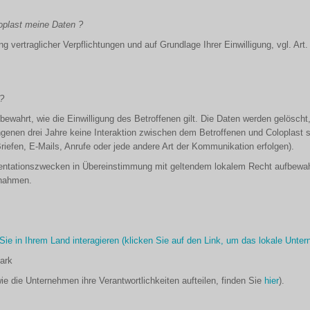
oplast meine Daten ?
g vertraglicher Verpflichtungen und auf Grundlage Ihrer Einwilligung, vgl. Art. 6
?
ewahrt, wie die Einwilligung des Betroffenen gilt. Die Daten werden gelöscht,
genen drei Jahre keine Interaktion zwischen dem Betroffenen und Coloplast st
efen, E-Mails, Anrufe oder jede andere Art der Kommunikation erfolgen).
tationszwecken in Übereinstimmung mit geltendem lokalem Recht aufbewahrt
ßnahmen.
ie in Ihrem Land interagieren (klicken Sie auf den Link, um das lokale Unt
ark
e die Unternehmen ihre Verantwortlichkeiten aufteilen, finden Sie
hier
).