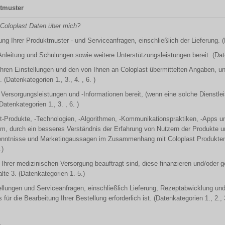
ktmuster
Coloplast Daten über mich?
ung Ihrer Produktmuster - und Serviceanfragen, einschließlich der Lieferung. (
 Anleitung und Schulungen sowie weitere Unterstützungsleistungen bereit. (Dat
Ihren Einstellungen und den von Ihnen an Coloplast übermittelten Angaben, un
Datenkategorien 1., 3., 4. , 6. )
e Versorgungsleistungen und -Informationen bereit, (wenn eine solche Dienstl
atenkategorien 1., 3. , 6. )
t-Produkte, -Technologien, -Algorithmen, -Kommunikationspraktiken, -Apps u
rem, durch ein besseres Verständnis der Erfahrung von Nutzern der Produkte 
kenntnisse und Marketingaussagen im Zusammenhang mit Coloplast Produkten 
.)
t Ihrer medizinischen Versorgung beauftragt sind, diese finanzieren und/oder 
lte 3. (Datenkategorien 1.-5.)
tellungen und Serviceanfragen, einschließlich Lieferung, Rezeptabwicklung 
ür die Bearbeitung Ihrer Bestellung erforderlich ist. (Datenkategorien 1., 2., 