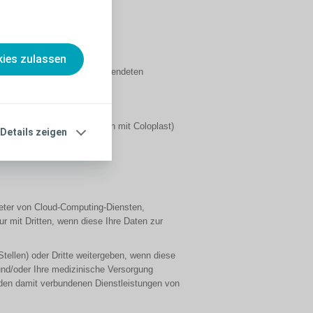
Folgendes umfassen:
ies zulassen
rforderlich ist (Art der verwendeten
e und anderen Interaktionen mit Coloplast)
Details zeigen
bieter von Cloud-Computing-Diensten,
ur mit Dritten, wenn diese Ihre Daten zur
ellen) oder Dritte weitergeben, wenn diese
n und/oder Ihre medizinische Versorgung
d den damit verbundenen Dienstleistungen von