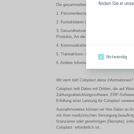
finden Sie in uns
Die gesammelten Daten sind alle Angaben, d
1. Personenbezogene Daten (Vorname, Nachn
2. Kontaktdaten (E-Mail-Adresse und ggf. T
3. Gesundheitsangaben (Erkrankung), Versorgu
Produkte, Art der Operation, Datum der Oper
4. Kommunikationseinstellungen (Festlegung d
5. Transaktions- und Aktivitätsdetails (Bes
Notwendig
6. Andere Informationen, die Sie im Rahmen
Mit wem teilt Coloplast diese Informationen?
Coloplast teilt Daten mit Dritten, die auf W
Zahlungsabwicklungssoftware, ERP-Software vo
Erfüllung einer Leistung für Coloplast verwen
Ausnahmsweise können wir Ihre Daten an Ange
mit Ihrer medizinischen Versorgung beauftrag
finanzieren oder genehmigen (Rezepte), sofe
Coloplast erforderlich ist.