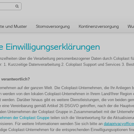
te und Muster
Stomaversorgung
Kontinenzversorgung
Wu
e Einwilligungserklärungen
nzelheiten über die Verarbeitung personenbezogener Daten durch Coloplast für 
für: 1. Kurzzeitige Datenverarbeitung 2. Coloplast Support und Services 3. Be
 verantwortlich?
ernehmen auf der ganzen Welt. Die Coloplast-Unternehmen, die Ihr Anliegen 
en werden von den lokalen Coloplast-Unternehmen in Ihrem Land/Ihrer Region 
t werden. Darüber hinaus gibt es weitere Dienstleistungen, die von beiden 
 eine Vereinbarung gemäß Artikel 26 DSGVO getroffen, nach der die Hauptvera
okalen Unternehmen der Coloplast Gruppe in Zusammenarbeit mit der Unternehm
nehmen der Coloplast Gruppe
teilen sich die Verantwortung für die Aktualisie
sieren. Für weitere Informationen wenden Sie sich bitte an
dataprivacyoffic
dige Coloplast-Unternehmen für die entsprechenden Einwilligungsoptionen find