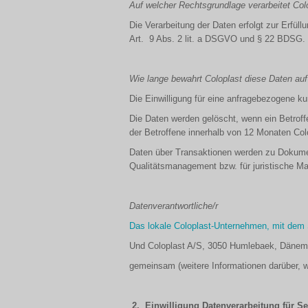
Auf welcher Rechtsgrundlage verarbeitet Co
Die Verarbeitung der Daten erfolgt zur Erfüllun
Art. 9 Abs. 2 lit. a DSGVO und § 22 BDSG.
Wie lange bewahrt Coloplast diese Daten auf
Die Einwilligung für eine anfragebezogene ku
Die Daten werden gelöscht, wenn ein Betroff
der Betroffene innerhalb von 12 Monaten Colo
Daten über Transaktionen werden zu Dokumen
Qualitätsmanagement bzw. für juristische 
Datenverantwortliche/r
Das lokale Coloplast-Unternehmen, mit dem S
Und Coloplast A/S, 3050 Humlebaek, Dänem
gemeinsam (weitere Informationen darüber, wi
2.
Einwilligung Datenverarbeitung für S