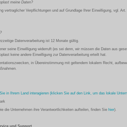
loplast meine Daten?
g vertraglicher Verpflichtungen und auf Grundlage Ihrer Einwilligung, vgl. Art. 6
?
rzzeitige Datenverarbeitung ist 12 Monate gültig.
ener seine Einwilligung widerruft (es sei denn, wir müssen die Daten aus ge
plast keine andere Einwilligung zur Datenverarbeitung erteilt hat.
tationszwecken, in Übereinstimmung mit geltendem lokalem Recht, aufbewahr
Maßnahmen.
ie in Ihrem Land interagieren (klicken Sie auf den Link, um das lokale Unt
ark
e die Unternehmen ihre Verantwortlichkeiten aufteilen, finden Sie
hier
).
ervice und Support