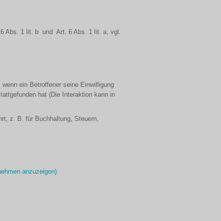
 Abs. 1 lit. b und Art. 6 Abs. 1 lit. a, vgl.
 wenn ein Betroffener seine Einwilligung
attgefunden hat (Die Interaktion kann in
, z. B. für Buchhaltung, Steuern,
ernehmen anzuzeigen)