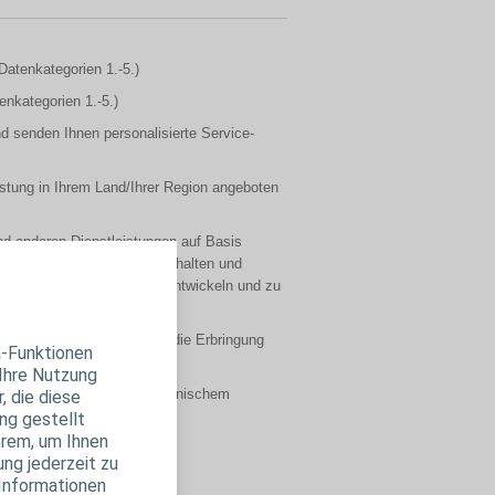
Datenkategorien 1.-5.)
enkategorien 1.-5.)
d senden Ihnen personalisierte Service-
eistung in Ihrem Land/Ihrer Region angeboten
nd anderen Dienstleistungen auf Basis
und/oder Services, deren Verhalten und
und Dienstleistungen zu entwickeln und zu
genehmigen, sofern dies für die Erbringung
a-Funktionen
 Ihre Nutzung
und Kommunikation mit medizinischem
, die diese
3.)
ng gestellt
erem, um Ihnen
ung jederzeit zu
 Informationen