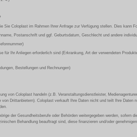
?
ie Sie Coloplast im Rahmen Ihrer Anfrage zur Verfügung stellen. Dies kann 
me, Postanschrift und ggf. Geburtsdatum, Geschlecht und andere individuel
elefonnummer)
se für Ihr Anliegen erforderlich sind (Erkrankung, Art der verwendeten Produkt
meldungen, Bestellungen und Rechnungen)
eisung von Coloplast handeln (z.B. Veranstaltungsdienstleister, Medienagentu
n Drittanbietern). Coloplast verkauft Ihre Daten nicht und teilt Ihre Daten n
den.
ige der Gesundheitsberufe oder Behörden weitergegeben werden, sofern dies
edizinischen Behandlung beauftragt sind, diese finanzieren und/oder genehmigen