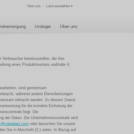
Über uns
Land auswählen
▾
Schließen
ndversorgung
Urologie
Über uns
Verbraucher bereitzustellen, die ihre
stellung eines Produktmusters und/oder 4.
bearbeiten, sind gemeinsam
erbracht, während andere Dienstleistungen
gemeinsam erbracht werden. Zu diesem Zweck
ntwortung für die korrekte Einholung der
enszentrale liegt. Die
rung der Daten. Die Unternehmenszentrale wird
er@coloplast.com
oder besuchen Sie unsere
en Sie in Abschnitt (2.) unten. In Bezug auf