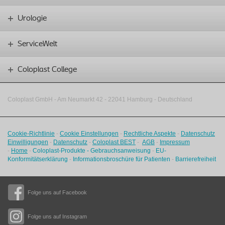
Urologie
ServiceWelt
Coloplast College
Coloplast GmbH - Am Neumarkt 42 ‑
22041 Hamburg - Deutschland
Cookie-Richtlinie
-
Cookie Einstellungen
-
Rechtliche Aspekte
-
Datenschutz
Einwilligungen
-
Datenschutz
-
Coloplast BEST
-
AGB
-
Impressum
-
Home
-
Coloplast-Produkte - Gebrauchsanweisung
-
EU-
Konformitätserklärung
-
Informationsbroschüre für Patienten
-
Barrierefreiheit
Folge uns auf Facebook
Folge uns auf Instagram