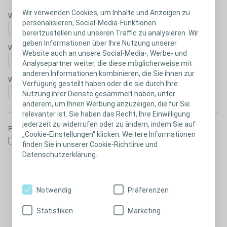
Wir verwenden Cookies, um Inhalte und Anzeigen zu
Welche Versorgung verwenden Sie aktuell?
personalisieren, Social-Media-Funktionen
bereitzustellen und unseren Traffic zu analysieren. Wir
geben Informationen über Ihre Nutzung unserer
Welches Produkt nutzen Sie aktuell?
Website auch an unsere Social-Media-, Werbe- und
Analysepartner weiter, die diese möglicherweise mit
anderen Informationen kombinieren, die Sie ihnen zur
Wie sind Sie auf uns aufmerksam geworden?
Verfügung gestellt haben oder die sie durch Ihre
Nutzung ihrer Dienste gesammelt haben, unter
anderem, um Ihnen Werbung anzuzeigen, die für Sie
relevanter ist. Sie haben das Recht, Ihre Einwilligung
jederzeit zu widerrufen oder zu ändern, indem Sie auf
Einwilligungserklärung für Produktmusterbestellung
„Cookie-Einstellungen“ klicken. Weitere Informationen
Ich stimme zu, dass Coloplast meine Daten verarbeiten und
finden Sie in unserer Cookie-Richtlinie und
speichern darf, um meine Produktmusteranfrage zu erfüllen, mich
Datenschutzerklärung.
darüber auf dem Laufenden zu halten und um mich - im
Zusammenhang mit der Produktmusteranfrage sowie zur
Verbesserung von Produkten oder Dienstleistungen - per Telefon,
Notwendig
Präferenzen
SMS, E-Mail oder Post kontaktieren zu können. Bei Bedarf kann
Coloplast die Kontaktaufnahmen mit medizinischem
Statistiken
Marketing
Fachpersonal empfehlen, meine Daten an Logistikdienstleister