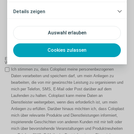
weitergeben, wenn dies erforderlich ist, um die Anfrage zu
erfüllen. Eine sichere Übertragung der Daten in Länder außerhalb
Details zeigen
der EU ist möglich, sofern dies für die Geschäftstätigkeit von
Coloplast erforderlich ist. Diese Einwilligung kann ich jederzeit
widerrufen, indem ich an
privacyrequests@coloplast.com
Auswahl erlauben
schreibe. Weitere Informationen finden Sie in den Hinweisen für
die Einwilligungen zur Datenverarbeitung unter
www.coloplast.de/global/datenschutz-einwilligungen
.
Cookies zulassen
Einwilligungserklärung zur kurzzeitigen Verarbeitung Ihrer Daten und
Werbezwecken
Ich stimmen zu, dass Coloplast meine personenbezogenen
Daten verarbeiten und speichern darf, um mein Anliegen zu
bearbeiten, die von mir gewünschte Leistung zu organisieren und
mich per Telefon, SMS, E-Mail oder Post darüber auf dem
Laufenden zu halten. Coloplast kann meine Daten an
Dienstleister weitergeben, wenn dies erforderlich ist, um mein
Anliegen zu erfüllen. Darüber hinaus möchten ich, dass Coloplast
mich über relevante Produkte und Dienstleistungen informiert,
inspirierende Geschichten von anderen Kunden mit mir teilt oder
mich über bevorstehende Veranstaltungen und Produktneuheiten