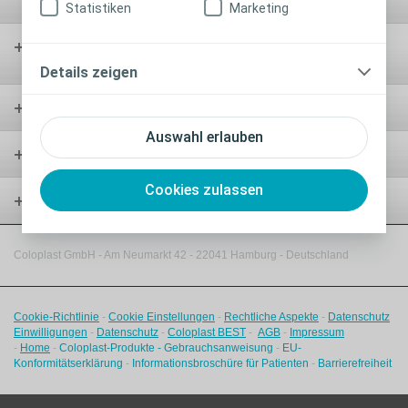
versorgung
Statistiken
Marketing
Wund-
versorgung
Details zeigen
Urologie
Auswahl erlauben
ServiceWelt
Cookies zulassen
Coloplast College
Coloplast GmbH - Am Neumarkt 42 ‑
22041 Hamburg - Deutschland
Cookie-Richtlinie
-
Cookie Einstellungen
-
Rechtliche Aspekte
-
Datenschutz
Einwilligungen
-
Datenschutz
-
Coloplast BEST
-
AGB
-
Impressum
-
Home
-
Coloplast-Produkte - Gebrauchsanweisung
-
EU-
Konformitätserklärung
-
Informationsbroschüre für Patienten
-
Barrierefreiheit