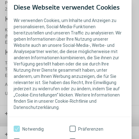
Postfach 70 03 40
Diese Webseite verwendet Cookies
22003 Hamburg
Kontakt für Endverbraucher
Wir verwenden Cookies, um Inhalte und Anzeigen zu
personalisieren, Social-Media-Funktionen
Kostenfreies ServiceTelefon: 0800-780 9000
bereitzustellen und unseren Traffic zu analysieren. Wir
(Mo bis Do 8-17 Uhr und Fr 8-16 Uhr)
geben Informationen über Ihre Nutzung unserer
E-Mail:
beratungsservice@coloplast.com
Website auch an unsere Social-Media-, Werbe- und
Analysepartner weiter, die diese möglicherweise mit
Kontakt für Fachkräfte
anderen Informationen kombinieren, die Sie ihnen zur
Telefon: 040 - 66 98 07 - 77
Verfügung gestellt haben oder die sie durch Ihre
Telefax: 040 - 66 98 07 - 48
Nutzung ihrer Dienste gesammelt haben, unter
E-Mail:
service@coloplast.com
anderem, um Ihnen Werbung anzuzeigen, die für Sie
relevanter ist. Sie haben das Recht, Ihre Einwilligung
Amtsgericht Hamburg HRB 65501
jederzeit zu widerrufen oder zu ändern, indem Sie auf
USt.-Id.-Nr.: DE 247 070 750
„Cookie-Einstellungen“ klicken. Weitere Informationen
finden Sie in unserer Cookie-Richtlinie und
Datenschutzerklärung.
Stoma-
versorgung
Notwendig
Präferenzen
Kontinenz-