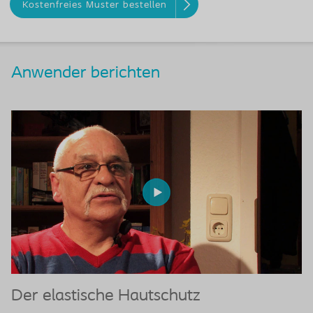
Kostenfreies Muster bestellen
Anwender berichten
Der elastische Hautschutz
D