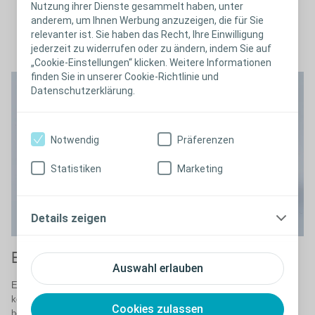
Sie können Ihrer Verbindung
Nutzung ihrer Dienste gesammelt haben, unter
vertrauen.
anderem, um Ihnen Werbung anzuzeigen, die für Sie
relevanter ist. Sie haben das Recht, Ihre Einwilligung
jederzeit zu widerrufen oder zu ändern, indem Sie auf
„Cookie-Einstellungen“ klicken. Weitere Informationen
finden Sie in unserer Cookie-Richtlinie und
Datenschutzerklärung.
Notwendig
Präferenzen
Statistiken
Marketing
Details zeigen
Eine innovativer Verschlussring
S
Auswahl erlauben
m
Es wurde die Kraft eines steifen Rings mit der Flexibilität einer Feder
kombiniert – das ist exakt das, was für eine 2-teilige Stomaversorgung
Fü
Cookies zulassen
benötigt wird. Lassen Sie sich von unseren Ingenieuren erklären, wie