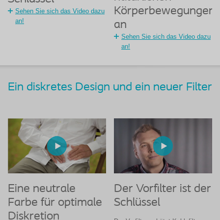
Körperbewegungen
Sehen Sie sich das Video dazu
an!
an
Sehen Sie sich das Video dazu
an!
Ein diskretes Design und ein neuer Filter
Eine neutrale
Ein authentisches
Der Vorfilter ist der
R
Farbe für optimale
"Look and Feel"
Schlüssel
A
Diskretion
S