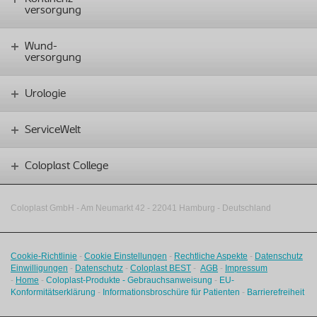
versorgung
Wund-
versorgung
Urologie
ServiceWelt
Coloplast College
Coloplast GmbH - Am Neumarkt 42 ‑
22041 Hamburg - Deutschland
Cookie-Richtlinie
-
Cookie Einstellungen
-
Rechtliche Aspekte
-
Datenschutz
Einwilligungen
-
Datenschutz
-
Coloplast BEST
-
AGB
-
Impressum
-
Home
-
Coloplast-Produkte - Gebrauchsanweisung
-
EU-
Konformitätserklärung
-
Informationsbroschüre für Patienten
-
Barrierefreiheit