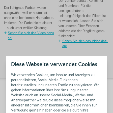
Der Vorfilter schützt Kohlefilter
®
Für den SenSura
Mio ist das
und Membran. Für die
Thema diskrete Stomaversorgung
Der lichtgraue Farbton wurde
Ei
uneingeschränkte
sehr wichtig. Seine spezielle
ausgewählt, weil er neutral ist,
vi
Leistungsfähigkeit des Filters ist
lichtgraue Farbgebung und der
ohne eine bestimmte Hautfarbe zu
od
er wesentlich. Lassen Sie sich
tragangenehme Textilstoff wird
imitieren. Die Farbe bleibt diskret
Ri
von unseren Filter-Experten
nicht mehr mit einem
– auch unter weißer Kleidung.
Au
erklären wie der Ringfilter genau
Medizinprodukt in Verbindung
Sehen Sie sich das Video dazu
so
funktioniert.
gebracht – das Ergebnis ist
an!
wi
Sehen Sie sich das Video dazu
vielmehr eine Stomaversorgung
Akt
an!
die es vergleichbar im Markt nicht
we
gibt.
Sehen Sie sich das Video dazu
an!
Diese Webseite verwendet Cookies
Wir verwenden Cookies, um Inhalte und Anzeigen zu
personalisieren, Social-Media-Funktionen
bereitzustellen und unseren Traffic zu analysieren. Wir
geben Informationen über Ihre Nutzung unserer
Website auch an unsere Social-Media-, Werbe- und
®
SenSura
Mio Click.
Analysepartner weiter, die diese möglicherweise mit
anderen Informationen kombinieren, die Sie ihnen zur
Verfügung gestellt haben oder die sie durch Ihre