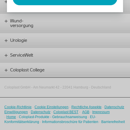
Kontinenz-
versorgung
Wund-
versorgung
Urologie
ServiceWelt
Coloplast College
Coloplast GmbH - Am Neumarkt 42 ‑
22041 Hamburg - Deutschland
Cookie-Richtlinie
-
Cookie Einstellungen
-
Rechtliche Aspekte
-
Datenschutz
Einwilligungen
-
Datenschutz
-
Coloplast BEST
-
AGB
-
Impressum
-
Home
-
Coloplast-Produkte - Gebrauchsanweisung
-
EU-
Konformitätserklärung
-
Informationsbroschüre für Patienten
-
Barrierefreiheit