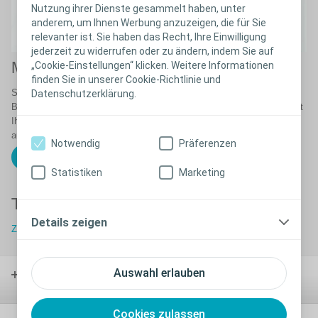
Nutzung ihrer Dienste gesammelt haben, unter
anderem, um Ihnen Werbung anzuzeigen, die für Sie
relevanter ist. Sie haben das Recht, Ihre Einwilligung
jederzeit zu widerrufen oder zu ändern, indem Sie auf
„Cookie-Einstellungen“ klicken. Weitere Informationen
Mitdenken, Mithelfen, Mitgestalten
finden Sie in unserer Cookie-Richtlinie und
Sie sind Anwender von Kontinenzprodukten bzw.
Datenschutzerklärung.
Blasen-/Darmmanagementlösungen oder Stomaträger und möchten mit
Ihrem Erfahrungsschatz dazu beitragen, unsere Produkte noch besser
auf Ihre Bedürfnisse abzustimmen?
Notwendig
Präferenzen
Lesen Sie mehr über unsere ExpertenGruppe
Statistiken
Marketing
Treten Sie der ExpertenGruppe bei.
Details zeigen
Zur Anmeldung
Auswahl erlauben
Stoma-
versorgung
Cookies zulassen