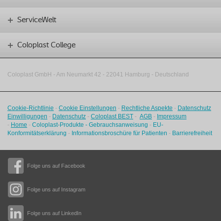
ServiceWelt
Coloplast College
Coloplast GmbH - Am Neumarkt 42 ‑
22041 Hamburg - Deutschland
Cookie-Richtlinie
-
Cookie Einstellungen
-
Rechtliche Aspekte
-
Datenschutz
Einwilligungen
-
Datenschutz
-
Coloplast BEST
-
AGB
-
Impressum
-
Home
-
Coloplast-Produkte - Gebrauchsanweisung
-
EU-
Konformitätserklärung
-
Informationsbroschüre für Patienten
-
Barrierefreiheit
Folge uns auf Facebook
Folge uns auf Instagram
Folge uns auf LinkedIn