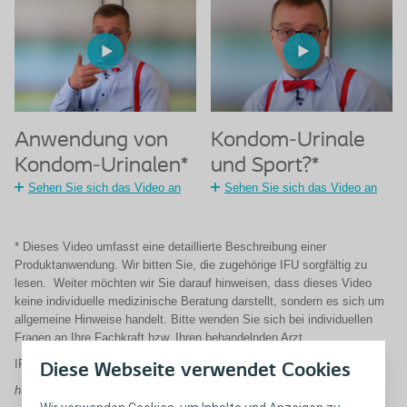
Anwendung von
Kondom-Urinale
Kondom-Urinalen*
und Sport?*
Sehen Sie sich das Video an
Sehen Sie sich das Video an
* Dieses Video umfasst eine detaillierte Beschreibung einer
Produktanwendung. Wir bitten Sie, die zugehörige IFU sorgfältig zu
lesen. Weiter möchten wir Sie darauf hinweisen, dass dieses Video
keine individuelle medizinische Beratung darstellt, sondern es sich um
allgemeine Hinweise handelt. Bitte wenden Sie sich bei individuellen
Fragen an Ihre Fachkraft bzw. Ihren behandelnden Arzt.
IFU's:
Diese Webseite verwendet Cookies
https://docshub.coloplast.com/ifus/?Query=25502#ifu-results