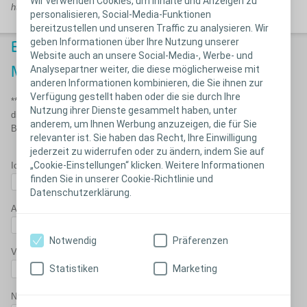
Wir verwenden Cookies, um Inhalte und Anzeigen zu
https://docshub.coloplast.com/ifus/?Query=22025#ifu-results
personalisieren, Social-Media-Funktionen
bereitzustellen und unseren Traffic zu analysieren. Wir
geben Informationen über Ihre Nutzung unserer
®
Bestellen Sie kostenfrei Ihr Conveen
Website auch an unsere Social-Media-, Werbe- und
Analysepartner weiter, die diese möglicherweise mit
Musterpaket**
anderen Informationen kombinieren, die Sie ihnen zur
Verfügung gestellt haben oder die sie durch Ihre
**Conveen Musterpaket Inhalt: Darin enthalten ist Conveen Optima in
Nutzung ihrer Dienste gesammelt haben, unter
drei unterschiedlichen Größen, Conveen Active Beinbeutel,
anderem, um Ihnen Werbung anzuzeigen, die für Sie
Befestigungsband sowie Info-Broschüren und Anleitungen.
relevanter ist. Sie haben das Recht, Ihre Einwilligung
jederzeit zu widerrufen oder zu ändern, indem Sie auf
„Cookie-Einstellungen“ klicken. Weitere Informationen
Ich bin*
finden Sie in unserer Cookie-Richtlinie und
Datenschutzerklärung.
Anrede*
Notwendig
Präferenzen
Vorname*
Statistiken
Marketing
Nachname*