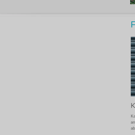
F
K
Ka
an
ab