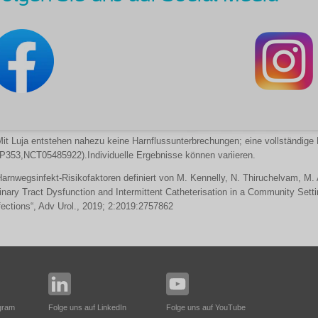
it Luja entstehen nahezu keine Harnflussunterbrechungen; eine vollständige B
P353,NCT05485922).Individuelle Ergebnisse können variieren.
arnwegsinfekt-Risikofaktoren definiert von M. Kennelly, N. Thiruchelvam, M. 
inary Tract Dysfunction and Intermittent Catheterisation in a Community Setti
fections“, Adv Urol., 2019; 2:2019:2757862
agram
Folge uns auf LinkedIn
Folge uns auf YouTube