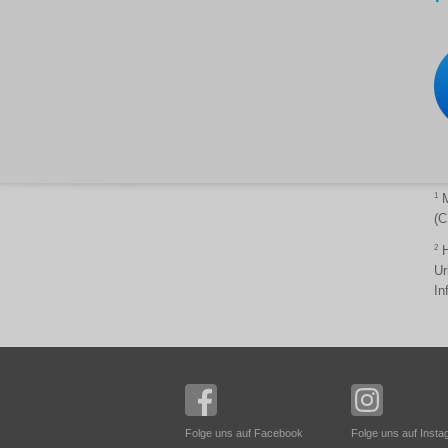
1
M
(C
2
H
Ur
In
Folge uns auf Facebook
Folge uns auf Inst