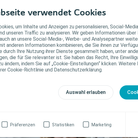
Luja
bseite verwendet Cookies
™
Luja
okies, um Inhalte und Anzeigen zu personalisieren, Social-Medi
Einma
nd unseren Traffic zu analysieren. Wir geben Informationen über
mit me
auch an unsere Social-Media-, Werbe- und Analysepartner weiter
vollst
it anderen Informationen kombinieren, die Sie ihnen zur Verfügu
ie durch Ihre Nutzung ihrer Dienste gesammelt haben, unter and
unterb
n, die für Sie relevanter ist. Sie haben das Recht, Ihre Einwillig
zu ändern, indem Sie auf „Cookie-Einstellungen“ klicken. Weitere
erer Cookie-Richtlinie und Datenschutzerklärung.
Kost
Auswahl erlauben
Cook
nformieren Sie sich
Präferenzen
Statistiken
Marketing