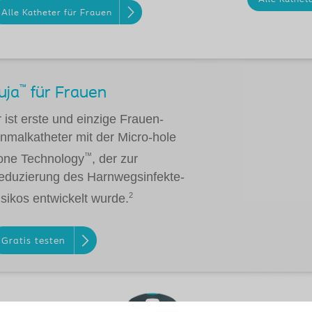
Alle Katheter für Frauen
™
uja
für Frauen
 ist erste und einzige Frauen-
inmalkatheter mit der Micro-hole
™
one Technology
, der zur
eduzierung des Harnwegsinfekte-
2
isikos entwickelt wurde.
Gratis testen