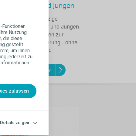
™
für Männer und Jungen
ist der erste und einzige
a-Funktionen
lkatheter für Männer und Jungen
 Ihre Nutzung
hr als 80 Mikro-Augen zur
, die diese
ändigen Blasenentleerung - ohne
ng gestellt
erem, um Ihnen
1
rochenen Harnfluss.
ung jederzeit zu
 Informationen
enloses Muster bestellen
ies zulassen
Details zeigen