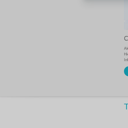
C
Ak
Hi
In
T