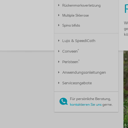
Rückenmarksverletzung
Multiple Sklerose
Wu
Spina bifida
ge
kö
Luja & SpeediCath
®
Conveen
®
Peristeen
Anwendungsanleitungen
Serviceangebote
Für persönliche Beratung,
kontaktieren Sie uns
gerne.