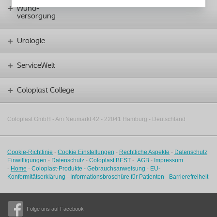
Wund-
versorgung
Urologie
ServiceWelt
Coloplast College
Coloplast GmbH - Am Neumarkt 42 ‑
22041 Hamburg - Deutschland
Cookie-Richtlinie
-
Cookie Einstellungen
-
Rechtliche Aspekte
-
Datenschutz
Einwilligungen
-
Datenschutz
-
Coloplast BEST
-
AGB
-
Impressum
-
Home
-
Coloplast-Produkte - Gebrauchsanweisung
-
EU-
Konformitätserklärung
-
Informationsbroschüre für Patienten
-
Barrierefreiheit
Folge uns auf Facebook