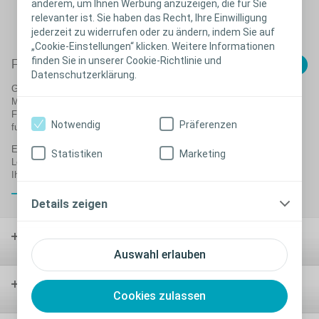
anderem, um Ihnen Werbung anzuzeigen, die für Sie
relevanter ist. Sie haben das Recht, Ihre Einwilligung
jederzeit zu widerrufen oder zu ändern, indem Sie auf
„Cookie-Einstellungen“ klicken. Weitere Informationen
finden Sie in unserer Cookie-Richtlinie und
Schließen
Fragen Sie uns, wir sind für Sie da
Datenschutzerklärung.
Gerne beantworten erfahrene ColoplastExperten Ihre Fragen per E-
Mail. Sie haben sich in ihrer beruflichen Laufbahn auf verschiedene
Fachgebiete spezialisiert und möchten Ihnen nun mit ihrem
Notwendig
Präferenzen
fundiertem Wissen weiterhelfen.
Einfach das
Online-Formular
ausfüllen und los geht's.
Statistiken
Marketing
Lernen Sie unsere Experten kennen und tauschen Sie sich mit
Ihnen aus!
Schließen
Details zeigen
Stoma-
versorgung
Auswahl erlauben
Kontinenz-
Cookies zulassen
versorgung