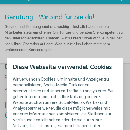
Beratung - Wir sind für Sie da!
Service und Beratung sind uns wichtig. Deshalb haben unsere
Mitarbeiter stets ein offenes Ohr für Sie und beraten Sie kompetent zu
den unterschiedlichsten Themen. Auch unterstützen wir Sie in der Zeit
nach Ihrer Operation auf dem Weg zurück ins Leben mit einem
umfassenden Serviceangebot.
Die ColoplastExperten
Diese Webseite verwendet Cookies
Gerne beantworten ColoplastExperten Ihre Fragen. Sie haben sich in
Wir verwenden Cookies, um Inhalte und Anzeigen zu
ihrer beruflichen Laufbahn auf verschiedene Fachgebiete spezialisiert
personalisieren, Social-Media-Funktionen
und möchten Ihnen mit ihrem fundierten Wissen weiterhelfen.
bereitzustellen und unseren Traffic zu analysieren. Wir
geben Informationen über Ihre Nutzung unserer
Website auch an unsere Social-Media-, Werbe- und
Fragen Sie
hier
unsere
Analysepartner weiter, die diese möglicherweise mit
ColoplastExperten
anderen Informationen kombinieren, die Sie ihnen zur
Verfügung gestellt haben oder die sie durch Ihre
Nutzung ihrer Dienste gesammelt haben, unter