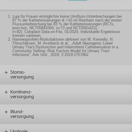
Luja für Frauen ermöglichte keine Urinfluss-Unterbrechungen bei
87 % der Katheterisierungen & <10 ml Restharn nach der ersten
Flussunterbrechung bei 83 % der Katheterisierungen (RCTs,
post-hoc, NCT05841004, n=73 und NCT05814211,
n=82). Coloplast Data-on-File, 01/2024. Individuelle Ergebnisse
können variieren.
Harnwegsinfekt-Risikofaktoren definiert von M. Kennelly, N.
Thiruchelvam, M. Averbeck et al., „Adult Neurogenic Lower
Urinary Tract Dysfunction and Intermittent Catheterisation in a
Community Setting: Risk Factors Model for Urinary Tract
Infections“, Adv Urol., 2019; 2:2019:2757862
Stoma-
versorgung
Kontinenz-
versorgung
Wund-
versorgung
Urologie