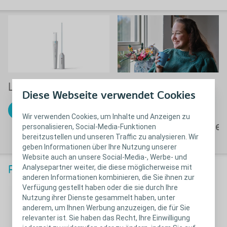
“Jetzt mache ich
™
Luja
für Frauen
Diese Webseite verwendet Cookies
mir weniger
Sorgen über
Mehr erfahren
Wir verwenden Cookies, um Inhalte und Anzeigen zu
Blasenentzündungen
personalisieren, Social-Media-Funktionen
bereitzustellen und unseren Traffic zu analysieren. Wir
geben Informationen über Ihre Nutzung unserer
Website auch an unsere Social-Media-, Werbe- und
Analysepartner weiter, die diese möglicherweise mit
Produktübersicht
anderen Informationen kombinieren, die Sie ihnen zur
Verfügung gestellt haben oder die sie durch Ihre
Nutzung ihrer Dienste gesammelt haben, unter
anderem, um Ihnen Werbung anzuzeigen, die für Sie
relevanter ist. Sie haben das Recht, Ihre Einwilligung