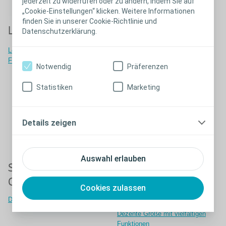
jederzeit zu widerrufen oder zu ändern, indem Sie auf
„Cookie-Einstellungen“ klicken. Weitere Informationen
finden Sie in unserer Cookie-Richtlinie und
™
®
Luja
für Frauen
SpeediCath
Datenschutzerklärung.
Compact Set
™
Lernen Sie mehr über Luja
für
Frauen
Der kompakte Katheter mit
Notwendig
Präferenzen
integriertem Urinbeutel
Statistiken
Marketing
Details zeigen
Auswahl erlauben
®
®
SpeediCath
SpeediCath
Compact Eve
Compact Plus &
Cookies zulassen
Compact
Diskreter Katheter für Frauen
Dezente Größe mit vielfältigen
Funktionen