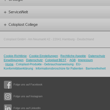
ServiceWelt
Coloplast College
Coloplast GmbH - Am Neumarkt 42 ‑
22041 Hamburg - Deutschland
Cookie-Richtlinie
-
Cookie Einstellungen
-
Rechtliche Aspekte
-
Datenschutz
Einwilligungen
-
Datenschutz
-
Coloplast BEST
-
AGB
-
Impressum
-
Home
-
Coloplast-Produkte - Gebrauchsanweisung
-
EU-
Konformitätserklärung
-
Informationsbroschüre für Patienten
-
Barrierefreiheit
Folge uns auf Facebook
Folge uns auf Instagram
Folge uns auf LinkedIn