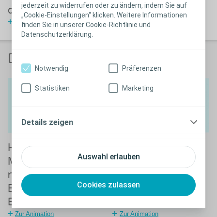
jederzeit zu widerrufen oder zu ändern, indem Sie auf
anwenden
anwenden
„Cookie-Einstellungen“ klicken. Weitere Informationen
Zur Animation
Zur Animation
finden Sie in unserer Cookie-Richtlinie und
Datenschutzerklärung.
Die Funktionsweise der Blase
Notwendig
Präferenzen
Statistiken
Marketing
Details zeigen
Hinweise für
Hinweise für
Auswahl erlauben
Mädchen zur
Jungen zur
regelmäßigen
regelmäßigen
Cookies zulassen
Entleerung der
Entleerung der
Blase
Blase
Zur Animation
Zur Animation