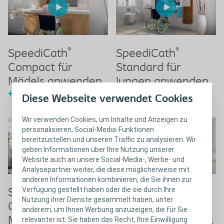
®
®
SpeediCath
SpeediCath
Compact für
Standard für
Mädels anwenden
Jungen anwenden
Zur Animation
Zur Animation
Diese Webseite verwendet Cookies
Wir verwenden Cookies, um Inhalte und Anzeigen zu
personalisieren, Social-Media-Funktionen
bereitzustellen und unseren Traffic zu analysieren. Wir
geben Informationen über Ihre Nutzung unserer
Website auch an unsere Social-Media-, Werbe- und
Analysepartner weiter, die diese möglicherweise mit
anderen Informationen kombinieren, die Sie ihnen zur
Verfügung gestellt haben oder die sie durch Ihre
®
®
SpeediCath
SpeediCath
Nutzung ihrer Dienste gesammelt haben, unter
Compact für
Standard für
anderem, um Ihnen Werbung anzuzeigen, die für Sie
Mädels im Rollstuhl
Jungen im Rollstuhl
relevanter ist. Sie haben das Recht, Ihre Einwilligung