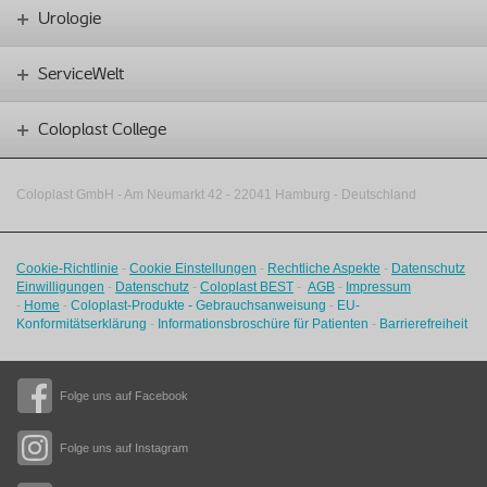
Urologie
ServiceWelt
Coloplast College
Coloplast GmbH - Am Neumarkt 42 ‑
22041 Hamburg - Deutschland
Cookie-Richtlinie
-
Cookie Einstellungen
-
Rechtliche Aspekte
-
Datenschutz
Einwilligungen
-
Datenschutz
-
Coloplast BEST
-
AGB
-
Impressum
-
Home
-
Coloplast-Produkte - Gebrauchsanweisung
-
EU-
Konformitätserklärung
-
Informationsbroschüre für Patienten
-
Barrierefreiheit
Folge uns auf Facebook
Folge uns auf Instagram