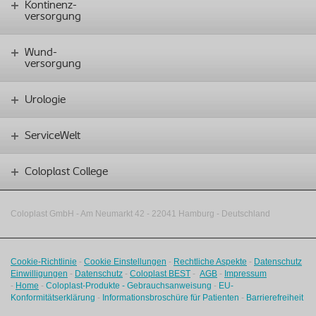
Kontinenz-
versorgung
Wund-
versorgung
Urologie
ServiceWelt
Coloplast College
Coloplast GmbH - Am Neumarkt 42 ‑
22041 Hamburg - Deutschland
Cookie-Richtlinie
-
Cookie Einstellungen
-
Rechtliche Aspekte
-
Datenschutz
Einwilligungen
-
Datenschutz
-
Coloplast BEST
-
AGB
-
Impressum
-
Home
-
Coloplast-Produkte - Gebrauchsanweisung
-
EU-
Konformitätserklärung
-
Informationsbroschüre für Patienten
-
Barrierefreiheit