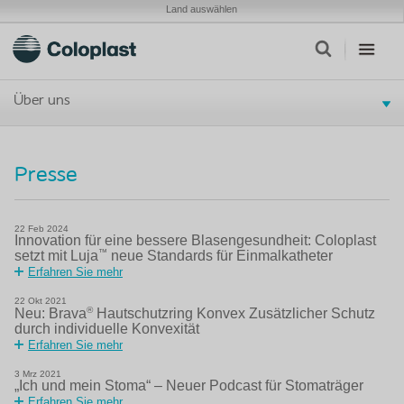
Land auswählen
Über uns
Presse
22
Feb
2024
Innovation für eine bessere Blasengesundheit: Coloplast
™
setzt mit Luja
neue Standards für Einmalkatheter
Erfahren Sie mehr
22
Okt
2021
®
Neu: Brava
Hautschutzring Konvex Zusätzlicher Schutz
durch individuelle Konvexität
Erfahren Sie mehr
3
Mrz
2021
„Ich und mein Stoma“ – Neuer Podcast für Stomaträger
Erfahren Sie mehr