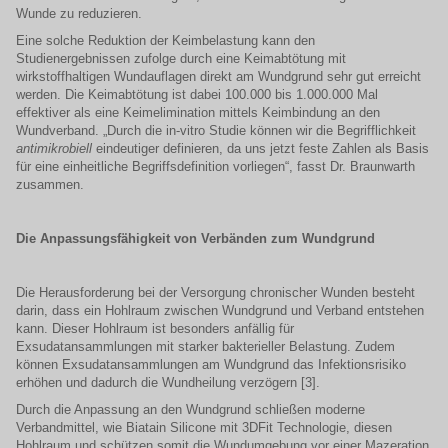
Wunde zu reduzieren.
Eine solche Reduktion der Keimbelastung kann den
Studienergebnissen zufolge durch eine Keimabtötung mit
wirkstoffhaltigen Wundauflagen direkt am Wundgrund sehr gut erreicht
werden. Die Keimabtötung ist dabei 100.000 bis 1.000.000 Mal
effektiver als eine Keimelimination mittels Keimbindung an den
Wundverband. „Durch die in-vitro Studie können wir die Begrifflichkeit
antimikrobiell
eindeutiger definieren, da uns jetzt feste Zahlen als Basis
für eine einheitliche Begriffsdefinition vorliegen“, fasst Dr. Braunwarth
zusammen.
Die Anpassungsfähigkeit von Verbänden zum Wundgrund
Die Herausforderung bei der Versorgung chronischer Wunden besteht
darin, dass ein Hohlraum zwischen Wundgrund und Verband entstehen
kann. Dieser Hohlraum ist besonders anfällig für
Exsudatansammlungen mit starker bakterieller Belastung. Zudem
können Exsudatansammlungen am Wundgrund das Infektionsrisiko
erhöhen und dadurch die Wundheilung verzögern [3].
Durch die Anpassung an den Wundgrund schließen moderne
Verbandmittel, wie Biatain Silicone mit 3DFit Technologie, diesen
Hohlraum und schützen somit die Wundumgebung vor einer Mazeration