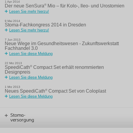
1
Apr
2014
®
Der neue SenSura
Mio – für Kolo-, Ileo- und Urostomien
Lesen Sie mehr hierzu!
9
Mai
2014
Stoma-Fachkongress 2014 in Dresden
Lesen Sie mehr hierzu!
7
Jun
2013
Neue Wege im Gesundheitswesen - Zukunftswerkstatt
Fachhandel 3.0
Lesen Sie diese Meldung
22
Mrz
2013
®
SpeediCath
Compact Set erhält renommierten
Designpreis
Lesen Sie diese Meldung
1
Mrz
2013
®
Neues SpeediCath
Compact Set von Coloplast
Lesen Sie diese Meldung
Stoma-
versorgung