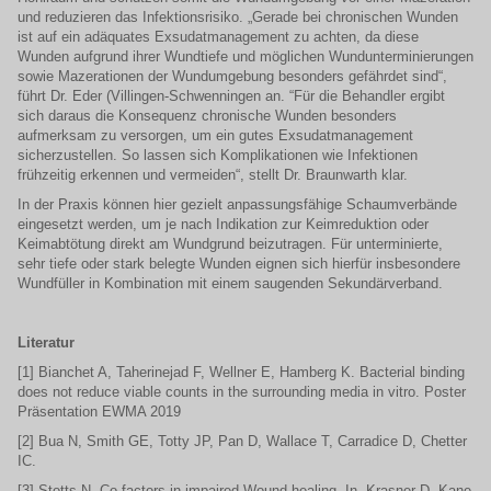
und reduzieren das Infektionsrisiko. „Gerade bei chronischen Wunden
ist auf ein adäquates Exsudatmanagement zu achten, da diese
Wunden aufgrund ihrer Wundtiefe und möglichen Wundunterminierungen
sowie Mazerationen der Wundumgebung besonders gefährdet sind“,
führt Dr. Eder (Villingen-Schwenningen an. “Für die Behandler ergibt
sich daraus die Konsequenz chronische Wunden besonders
aufmerksam zu versorgen, um ein gutes Exsudatmanagement
sicherzustellen. So lassen sich Komplikationen wie Infektionen
frühzeitig erkennen und vermeiden“, stellt Dr. Braunwarth klar.
In der Praxis können hier gezielt anpassungsfähige Schaumverbände
eingesetzt werden, um je nach Indikation zur Keimreduktion oder
Keimabtötung direkt am Wundgrund beizutragen. Für unterminierte,
sehr tiefe oder stark belegte Wunden eignen sich hierfür insbesondere
Wundfüller in Kombination mit einem saugenden Sekundärverband.
Literatur
[1] Bianchet A, Taherinejad F, Wellner E, Hamberg K. Bacterial binding
does not reduce viable counts in the surrounding media in vitro. Poster
Präsentation EWMA 2019
[2] Bua N, Smith GE, Totty JP, Pan D, Wallace T, Carradice D, Chetter
IC.
[3] Stotts N, Co-factors in impaired Wound healing. In. Krasner D, Kane