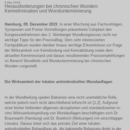
9
Dez
2019
Herausforderungen bei chronischen Wunden:
Keimelimination und Wundunterminierung
Hamburg, 09. Dezember 2019
. In einer Mischung aus Fachvorträgen,
Symposien und Poster Vorstellungen präsentierte Coloplast den
Kongressteilnehmern des 2. Nürnberger Wundkongresses nicht nur
wichtige Tipps für den Praxisalltag. Dem sehr interessierten
Fachpublikum wurden darüber hinaus wichtige Erkenntnisse zur Frage
der Wirksamkeit von Keimbindung und Keimabtötung sowie dem
aktuellen Kenntnisstand und daraus resultierenden Praxisempfehlungen
im Bereich Wundtiefe und Wundunterminierung bei chronischen
Wunden vorgestellt.
Die Wirksamkeit der lokalen antimikrobiellen Wundauflagen
In der Wundheilung spielen Bakterien eine nicht unerhebliche Rolle,
welche jedoch noch nicht abschließend erforscht ist [1,2]. Aufgrund
einer bisher fehlenden allgemein akzeptierten und standardisierten in-
vitro Wirksamkeitsprüfung von Wundauflagen beschäftigten sich Dr.
Braunwarth (Hamburg) und Dr. Boettrich (Melsungen) mit einschlägiger
Literatur. Daraus leitet sich das primäre Ziel einer lokalen
antimikrobiellen Behandlung ab, die bakterielle Belastung direkt in der