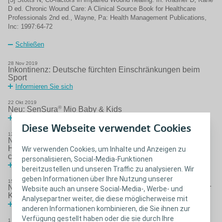
D ed. Chronic Wound Care: A Clinical Source Book for Healthcare
Professionals 2nd ed., Wayne, Pa: Health Management Publications,
Inc: 1997:64-72
Schließen
28
Nov
2019
Inkontinenz: Deutsche fürchten Einschränkungen beim
Sport
Informieren Sie sich
22
Okt
2019
®
Neu: SenSura
Mio Baby & Kids
Informieren Sie sich
Diese Webseite verwendet Cookies
12
Sep
2019
Neues Positionspapier veröffentlicht: Praktische
Hilfestellung in der Versorgung von Menschen mit
Wir verwenden Cookies, um Inhalte und Anzeigen zu
chronischen Wunden
personalisieren, Social-Media-Funktionen
Lesen Sie mehr über das Positionspapier
bereitzustellen und unseren Traffic zu analysieren. Wir
geben Informationen über Ihre Nutzung unserer
15
Aug
2019
NEU: Biatain Contact Silikonkontaktauflage - verbesserter
Website auch an unsere Social-Media-, Werbe- und
Kontakt für eine ungestörte Wundheilung
Analysepartner weiter, die diese möglicherweise mit
Lesen Sie mehr über Biatain Contact
anderen Informationen kombinieren, die Sie ihnen zur
Verfügung gestellt haben oder die sie durch Ihre
1
Jul
2019