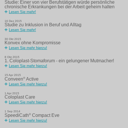
Studie: Einer von vier Berufstätigen würde persönliche
chronische Erkrankungen bei der Arbeit geheim halten
Lesen Sie mehr!
16
Dez
2015
Studie zu Inklusion in Beruf und Alltag
Lesen Sie mehr!
30
Okt
2015
Konvex ohne Kompromisse
Lesen Sie mehr hierzu!
8
Okt
2015
1. Coloplast-Stomaforum - ein gelungener Mutmacher!
Lesen Sie mehr hierzu!
15
Apr
2015
®
Conveen
Active
Lesen Sie mehr hierzu!
1
Apr
2015
Coloplast Care
Lesen Sie mehr hierzu!
1
Sep
2014
®
SpeediCath
Compact Eve
Lesen Sie mehr hierzu!