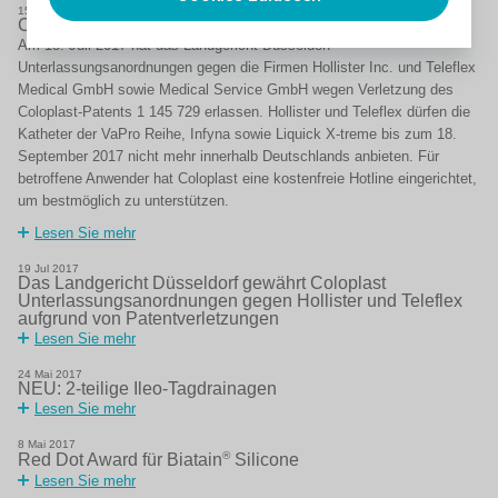
15
Aug
2017
Coloplast richtet kostenfreie Hotline für Anwender ein
Am 18. Juli 2017 hat das Landgericht Düsseldorf
Unterlassungsanordnungen gegen die Firmen Hollister Inc. und Teleflex
Medical GmbH sowie Medical Service GmbH wegen Verletzung des
Coloplast-Patents 1 145 729 erlassen. Hollister und Teleflex dürfen die
Katheter der VaPro Reihe, Infyna sowie Liquick X-treme bis zum 18.
September 2017 nicht mehr innerhalb Deutschlands anbieten. Für
betroffene Anwender hat Coloplast eine kostenfreie Hotline eingerichtet,
um bestmöglich zu unterstützen.
Lesen Sie mehr
19
Jul
2017
Das Landgericht Düsseldorf gewährt Coloplast
Unterlassungsanordnungen gegen Hollister und Teleflex
aufgrund von Patentverletzungen
Lesen Sie mehr
24
Mai
2017
NEU: 2-teilige Ileo-Tagdrainagen
Lesen Sie mehr
8
Mai
2017
®
Red Dot Award für Biatain
Silicone
Lesen Sie mehr