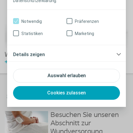
Datenschutzerklärung.
Notwendig
Präferenzen
Statistiken
Marketing
Wie wird Biatain Contact appliziert?
Details zeigen
Video anschauen
Auswahl erlauben
Biatain Silicone
Cookies zulassen
Erfahren Sie mehr über Biatain Silicone
Besuchen Sie unseren
Abschnitt zur
Wundversorgung