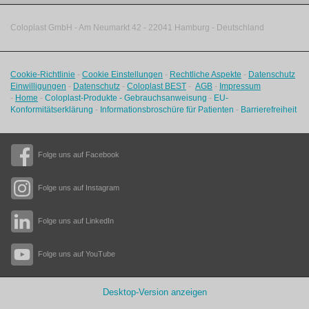
Coloplast GmbH - Am Neumarkt 42 ‑
22041 Hamburg - Deutschland
Cookie-Richtlinie
-
Cookie Einstellungen
-
Rechtliche Aspekte
-
Datenschutz
Einwilligungen
-
Datenschutz
-
Coloplast BEST
-
AGB
-
Impressum
-
Home
-
Coloplast-Produkte - Gebrauchsanweisung
-
EU-
Konformitätserklärung
-
Informationsbroschüre für Patienten
-
Barrierefreiheit
Folge uns auf Facebook
Folge uns auf Instagram
Folge uns auf LinkedIn
Folge uns auf YouTube
Desktop-Version anzeigen