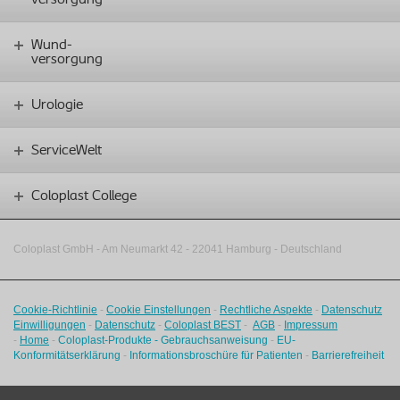
Wund-
versorgung
Urologie
ServiceWelt
Coloplast College
Coloplast GmbH - Am Neumarkt 42 ‑
22041 Hamburg - Deutschland
Cookie-Richtlinie
-
Cookie Einstellungen
-
Rechtliche Aspekte
-
Datenschutz
Einwilligungen
-
Datenschutz
-
Coloplast BEST
-
AGB
-
Impressum
-
Home
-
Coloplast-Produkte - Gebrauchsanweisung
-
EU-
Konformitätserklärung
-
Informationsbroschüre für Patienten
-
Barrierefreiheit