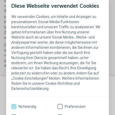
Erfahrungen, die wir im Laufe
Diese Webseite verwendet Cookies
von drei Jahrzehnten mit der
Wundversorgung gesammelt
Wir verwenden Cookies, um Inhalte und Anzeigen zu
®
haben, dazu genutzt, Comfeel
personalisieren, Social-Media-Funktionen
Plus um anwender-
bereitzustellen und unseren Traffic zu analysieren. Wir
freundliche
geben Informationen über Ihre Nutzung unserer
Zusatzeigenschaften zu
Website auch an unsere Social-Media-, Werbe- und
ergänzen.
Analysepartner weiter, die diese möglicherweise mit
Das Ergebnis ist ein Sortiment
anderen Informationen kombinieren, die Sie ihnen zur
an Verbänden, die intuitiv zu
Verfügung gestellt haben oder die sie durch Ihre
verwenden sind und
Nutzung ihrer Dienste gesammelt haben, unter
gleichzeitig den Schutz bieten,
anderem, um Ihnen Werbung anzuzeigen, die für Sie
den Sie gewohnt sind.
relevanter ist. Sie haben das Recht, Ihre Einwilligung
jederzeit zu widerrufen oder zu ändern, indem Sie auf
„Cookie-Einstellungen“ klicken. Weitere Informationen
finden Sie in unserer Cookie-Richtlinie und
Datenschutzerklärung.
Notwendig
Präferenzen