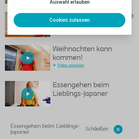
Auswahl erlauben
Ein Berufsleben (fast) wie
Cookies zulassen
vor der OP
Video ansehen
Weihnachten kann
kommen!
Video ansehen
Essengehen beim
Lieblings-Japaner
Essengehen beim Lieblings-
Schließen
Japaner