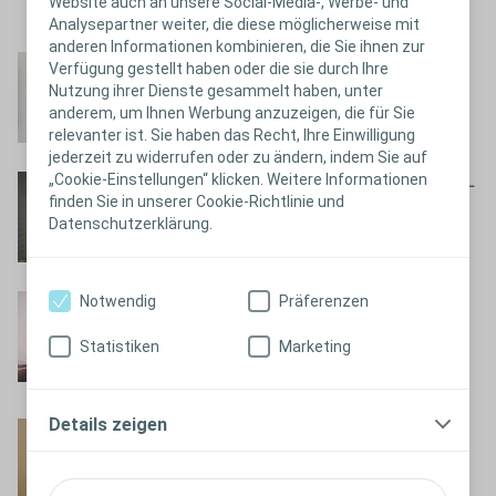
Website auch an unsere Social-Media-, Werbe- und
Analysepartner weiter, die diese möglicherweise mit
anderen Informationen kombinieren, die Sie ihnen zur
Vorbereitung auf den
Verfügung gestellt haben oder die sie durch Ihre
Nutzung ihrer Dienste gesammelt haben, unter
Urlaub
anderem, um Ihnen Werbung anzuzeigen, die für Sie
Video ansehen
relevanter ist. Sie haben das Recht, Ihre Einwilligung
jederzeit zu widerrufen oder zu ändern, indem Sie auf
„Cookie-Einstellungen“ klicken. Weitere Informationen
Schwimmen und Stoma -
finden Sie in unserer Cookie-Richtlinie und
kein Problem!
Datenschutzerklärung.
Video ansehen
Notwendig
Präferenzen
Stoma und Sauna
Video ansehen
Statistiken
Marketing
Details zeigen
Schwerbehindert und
keiner merkt's
Video ansehen