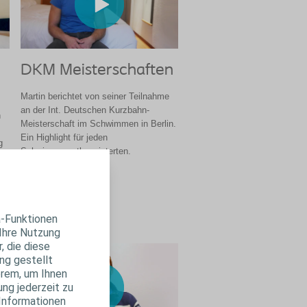
DKM Meisterschaften
Martin berichtet von seiner Teilnahme
an der Int. Deutschen Kurzbahn-
n
Meisterschaft im Schwimmen in Berlin.
Ein Highlight für jeden
g
Schwimmsportbegeisterten.
rt
Video ansehen
a-Funktionen
 Ihre Nutzung
, die diese
ng gestellt
erem, um Ihnen
ung jederzeit zu
 Informationen