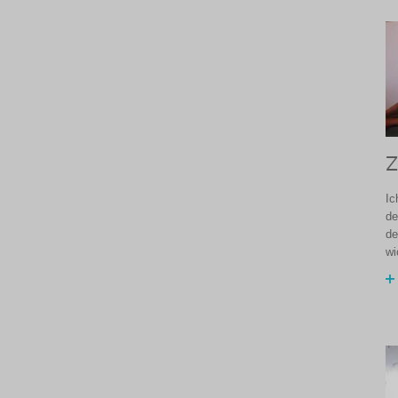
Z
Ic
de
de
wi