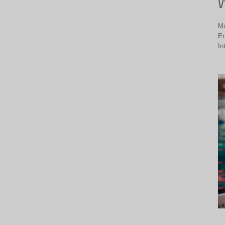
W
Ma
Er
In