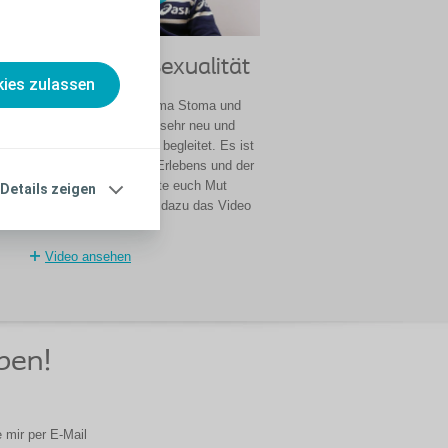
Stoma und Sexualität
ies zulassen
Für mich war das Thema Stoma und
Sexualität erst einmal sehr neu und
auch von Unsicherheit begleitet. Es ist
nd
eine neue Phase des Erlebens und der
it
Findung und ich möchte euch Mut
Details zeigen
machen. Schaut euch dazu das Video
.
an!
Video ansehen
eben!
 mir per E-Mail