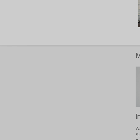
M
I
Wa
St