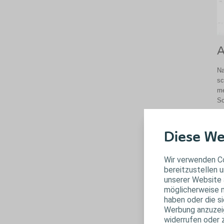
A
Na
sc
me
Sc
Diese We
Wir verwenden Co
bereitzustellen u
unserer Website 
möglicherweise m
haben oder die s
Werbung anzuzeige
widerrufen oder 