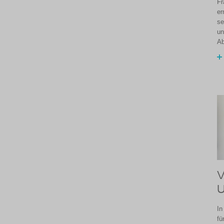
Fr
er
se
un
Ab
V
U
In
fü