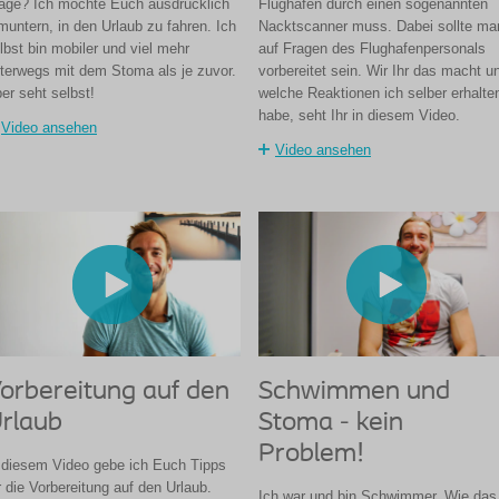
age? Ich möchte Euch ausdrücklich
Flughafen durch einen sogenannten
muntern, in den Urlaub zu fahren. Ich
Nacktscanner muss. Dabei sollte ma
lbst bin mobiler und viel mehr
auf Fragen des Flughafenpersonals
terwegs mit dem Stoma als je zuvor.
vorbereitet sein. Wir Ihr das macht u
er seht selbst!
welche Reaktionen ich selber erhalte
habe, seht Ihr in diesem Video.
Video ansehen
Video ansehen
orbereitung auf den
Schwimmen und
rlaub
Stoma - kein
Problem!
 diesem Video gebe ich Euch Tipps
r die Vorbereitung auf den Urlaub.
Ich war und bin Schwimmer. Wie das