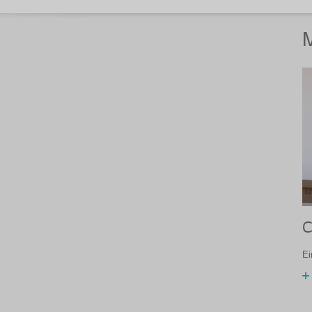
M
C
Ei