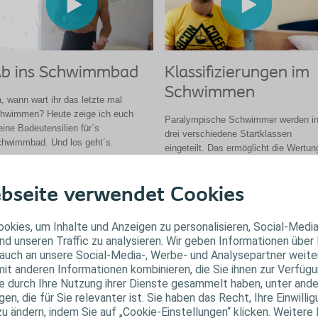
b ins Schwimmbad
Klassifizierungen im
Schwimmen
, wann wart ihr das letzte mal
hwimmen? Heute zeige ich euch
Paralympische Schwimmer werden i
ine Badeutensilien für´s
drei verschiedene Startklassen
hwimmbad. Und los geht´s.
eingeteilt. Das ermöglicht die Wertun
der Sportler mit verschiedenen
Video ansehen
Behinderungen. In seinem Video erklä
bseite verwendet Cookies
Martin diese Klassifizierung.
Video ansehen
okies, um Inhalte und Anzeigen zu personalisieren, Social-Medi
nd unseren Traffic zu analysieren. Wir geben Informationen über
auch an unsere Social-Media-, Werbe- und Analysepartner weiter
it anderen Informationen kombinieren, die Sie ihnen zur Verfügu
ie durch Ihre Nutzung ihrer Dienste gesammelt haben, unter and
n, die für Sie relevanter ist. Sie haben das Recht, Ihre Einwillig
zu ändern, indem Sie auf „Cookie-Einstellungen“ klicken. Weitere