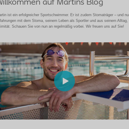
illkommen auf Martins Blog
rtin ist ein erfolgreicher Sportschwimmer. Er ist zudem Stomaträger – und nu
fahrungen mit dem Stoma, seinem Leben als Sportler und aus seinem Alltag, 
timität. Schauen Sie von nun an regelmäßig vorbei. Wir freuen uns auf Sie!