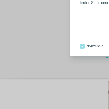
finden Sie in uns
M
Um
so
Ma
Br
wi
Notwendig
Ur