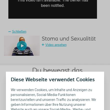
Schließen
Stoma und Sexualität
Video ansehen
Du bewegst das
Leben!
Diese Webseite verwendet Cookies
Wir verwenden Cookies, um Inhalte und Anzeigen zu
Und ich bin gespannt, wie du das machst.
personalisieren, Social-Media-Funktionen
Erzähl mir deine Geschichte und schick sie
bereitzustellen und unseren Traffic zu analysieren. Wir
mir per E-Mail
geben Informationen über Ihre Nutzung unserer
an
schreibmartin@coloplast.com
Website auch an unsere Social-Media-, Werbe- und