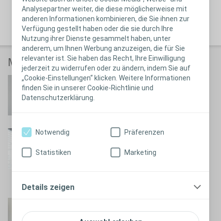
Analysepartner weiter, die diese möglicherweise mit
Ich freue mich auf deine Nachricht!
anderen Informationen kombinieren, die Sie ihnen zur
Martin
Verfügung gestellt haben oder die sie durch Ihre
Nutzung ihrer Dienste gesammelt haben, unter
anderem, um Ihnen Werbung anzuzeigen, die für Sie
relevanter ist. Sie haben das Recht, Ihre Einwilligung
Martins Beiträge 2017
jederzeit zu widerrufen oder zu ändern, indem Sie auf
„Cookie-Einstellungen“ klicken. Weitere Informationen
Im Urlaub
finden Sie in unserer Cookie-Richtlinie und
Video ansehen
Datenschutzerklärung.
Notwendig
Präferenzen
Nacktscanner
Video ansehen
Statistiken
Marketing
Details zeigen
Vorbereitung auf den
Urlaub