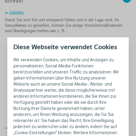
können
Literatur
Damit Sie sich frei und entspannt fühlen und in der Lage sind, Ihr
Sexualleben zu genießen, können Sie einige Vorsichtsmaßnahmen
und Überlegungen treffen wie z. B.:
Stellen Sie sicher, dass der Beutel sauber und leer ist
Verwenden Sie Mini-Beutel, Minicaps oder Stoma-Propfen für
Diese Webseite verwendet Cookies
intime Situationen.
Hier
geht es zu unserem Katalog der
Stoma-Produkte.
Wir verwenden Cookies, um Inhalte und Anzeigen zu
Spülungen sind möglich. Seien Sie sich bewusst, dass dies
personalisieren, Social-Media-Funktionen
®
nicht einmalig ist.
Zum Assura
Irrigations-Set
bereitzustellen und unseren Traffic zu analysieren. Wir
Rollen Sie den Beutel auf und befestigen Sie die Unterseite
geben Informationen über Ihre Nutzung unserer
mit einem Stück Klebestreifen.
Gehen Sie hier auf unseren
Website auch an unsere Social-Media-, Werbe- und
Produktkatalog und sehen Sie das gesamte Zubehör.
Analysepartner weiter, die diese möglicherweise mit
Überdecken Sie den Beutel mit einer speziellen Abdeckung,
einem Stomaschutzring oder etwas Ähnlichem.
anderen Informationen kombinieren, die Sie ihnen zur
Tragen Sie stilvolle Unterwäsche, die den Beutel versteckt
Verfügung gestellt haben oder die sie durch Ihre
und Geräusche minimiert.
Lesen Sie hier mehr über Stoma-
Nutzung ihrer Dienste gesammelt haben, unter
Unterwäsche.
anderem, um Ihnen Werbung anzuzeigen, die für Sie
relevanter ist. Sie haben das Recht, Ihre Einwilligung
jederzeit zu widerrufen oder zu ändern, indem Sie auf
Schließen
„Cookie-Einstellungen“ klicken. Weitere Informationen