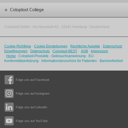
Coloplast College
Coloplast GmbH - Am Neumarkt 42 ‑
22041 Hamburg - Deutschland
Cookie-Richtlinie
-
Cookie Einstellungen
-
Rechtliche Aspekte
-
Datenschutz
Einwilligungen
-
Datenschutz
-
Coloplast BEST
-
AGB
-
Impressum
-
Home
-
Coloplast-Produkte - Gebrauchsanweisung
-
EU-
Konformitätserklärung
-
Informationsbroschüre für Patienten
-
Barrierefreiheit
Folge uns auf Facebook
Folge uns auf Instagram
Folge uns auf LinkedIn
Folge uns auf YouTube