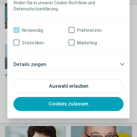
finden Sie in unserer Cookie-Richtlinie und
Empfängnisverhütung
Datenschutzerklärung.
für Stomaträger
Hier erfahren Sie mehr über
Notwendig
Präferenzen
Empfängnisverhütung bei Stomaträgern
Statistiken
Marketing
Fruchtbarkeit und
Schwangerschaft wenn
Details zeigen
Sie ein Stoma tragen
Fruchtbarkeit und Schwangerschaft mit einem Stoma
Auswahl erlauben
Analverkehr nach einer
Stoma-Operation
Cookies zulassen
Analverkehr mit einem Stoma