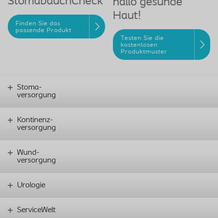
StomabauchCheck
hallo gesunde
Haut!
Finden Sie das
passende Produkt
Testen Sie die
kostenlosen
Produktmuster
Stoma-
versorgung
Kontinenz-
versorgung
Wund-
versorgung
Urologie
ServiceWelt